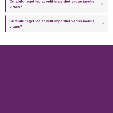
Curabitur eget leo at velit imperdiet vague iaculis
vitaes?
Curabitur eget leo at velit imperdiet varius iaculis
vitaes?
Nosotros
Somos una empresa con una clara especialización en
FABRICACIÓN de Bolsas de Papel y EMPAQUES alternativos
para Negocios, Pequeñas, Medianas y Grandes Empresas....