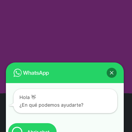
Alt. Cdra 09 Av. Argentina.
Ventas:
51 966 704 186 / 51 960 222 297
Email:
ventas@bolsascorporativas.com
Horario de atención:
Lunes. a Viernes. de 09-.00 a.m. hasta las 06:00 p.m.
Hola 👋
¿En qué podemos ayudarte?
SIGUENOS EN: