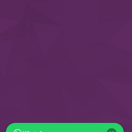
BOLSAS DE TELA
LÍNEA DE CAJA
Contáctenos
Planta de producción
Jr. Antonio de Elisalde 496, Cercado de Lima,
Alt. Cdra 09 Av. Argentina.
Ventas:
51 966 704 186 / 51 960 222 297
Email:
ventas@bolsascorporativas.com
Horario de atención:
Lunes. a Viernes. de 09-.00 a.m. hasta las 06:00 p.m.