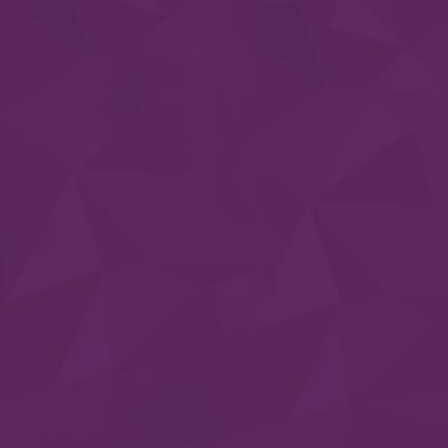
Nosotros
Somos una empresa con una clara especialización en
FABRICACIÓN de Bolsas de Papel y EMPAQUES alternativos
para Negocios, Pequeñas, Medianas y Grandes Empresas....
Información
BOLSAS BOND
BOLSAS COUCHE
BOLSAS DE LUJO
BOLSAS FOLCOTE
BOLSAS KRAFT
BOLSAS LINER