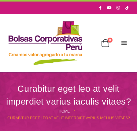
0
Curabitur eget leo at velit
imperdiet varius iaculis vitaes?
HOME
CURABITUR EGET LEO AT VELIT IMPERDIET VARIUS IACULIS VITAES?